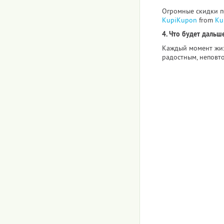
Огромные скидки по
KupiKupon
from
Ku
4. Что будет дальше
Каждый момент жиз
радостным, неповт