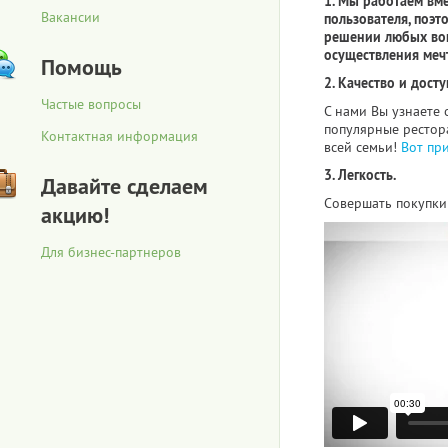
1. Мы работаем вм
Вакансии
пользователя, поэт
решении любых воп
осуществления меч
Помощь
2. Качество и досту
Частые вопросы
С нами Вы узнаете 
популярные рестора
Контактная информация
всей семьи!
Вот пр
3. Легкость.
Давайте сделаем
Совершать покупки 
акцию!
Для бизнес-партнеров