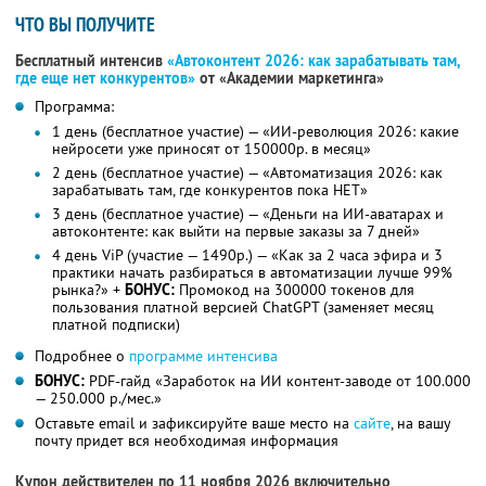
ЧТО ВЫ ПОЛУЧИТЕ
Бесплатный интенсив
«Автоконтент 2026: как зарабатывать там,
где еще нет конкурентов»
от «Академии маркетинга»
Программа:
1 день (бесплатное участие) — «ИИ-революция 2026: какие
нейросети уже приносят от 150000р. в месяц»
2 день (бесплатное участие) — «Автоматизация 2026: как
зарабатывать там, где конкурентов пока НЕТ»
3 день (бесплатное участие) — «Деньги на ИИ-аватарах и
автоконтенте: как выйти на первые заказы за 7 дней»
4 день ViP (участие — 1490р.) — «Как за 2 часа эфира и 3
практики начать разбираться в автоматизации лучше 99%
рынка?» +
БОНУС:
Промокод на 300000 токенов для
пользования платной версией ChatGPT (заменяет месяц
платной подписки)
Подробнее о
программе интенсива
БОНУС:
PDF-гайд «Заработок на ИИ контент-заводе от 100.000
— 250.000 р./мес.»
Оставьте email и зафиксируйте ваше место на
сайте
, на вашу
почту придет вся необходимая информация
Купон действителен по 11 ноября 2026 включительно