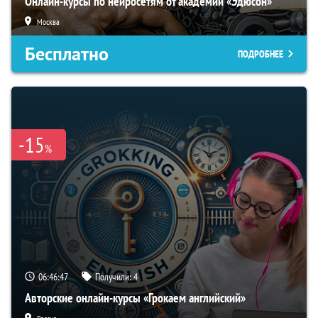
Онлайн-курсы по нейросетям от академии «Эдюсон»
Москва
Бесплатно
ПОДРОБНЕЕ
-15
%
06:46:46
Получили:
4
Авторские онлайн-курсы «Грокаем английский»