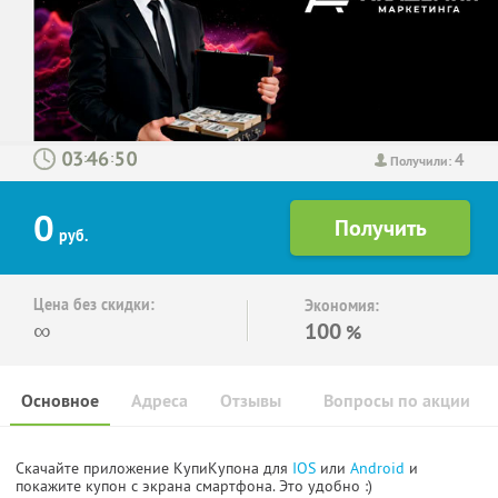
4
:
:
Получили:
0
руб.
Цена без скидки:
Экономия:
∞
100
%
Основное
Адреса
Отзывы
Вопросы по акции
Скачайте приложение КупиКупона для
IOS
или
Android
и
покажите купон с экрана смартфона. Это удобно :)