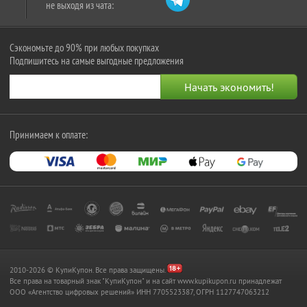
не выходя из чата:
Сэкономьте до 90% при любых покупках
Подпишитесь на самые выгодные предложения
Принимаем к оплате:
2010-2026 © КупиКупон. Все права защищены.
Все права на товарный знак "КупиКупон" и на сайт www.kupikupon.ru принадлежат
OOO «Агентство цифровых решений» ИНН 7705523387, ОГРН 1127747063212