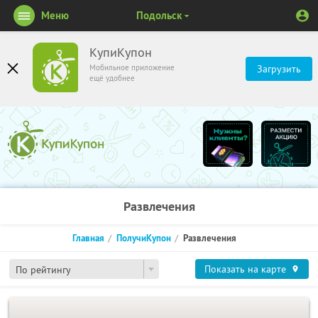
Меню
Подольск
КупиКупон
Мобильное приложение
Загрузить
ещё удобнее
Развлечения
Главная
ПолучиКупон
Развлечения
Показать на карте
По рейтингу