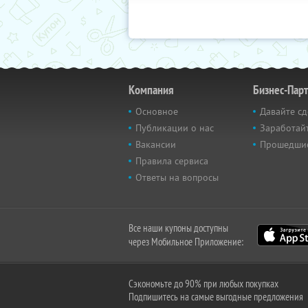
Компания
Бизнес-Пар
Основное
Давайте сд
Публикации о нас
Заработайт
Вакансии
Прошедши
Правила сервиса
Ответы на вопросы
Все наши купоны доступны
через Мобильное Приложение:
Сэкономьте до 90% при любых покупках
Подпишитесь на самые выгодные предложения