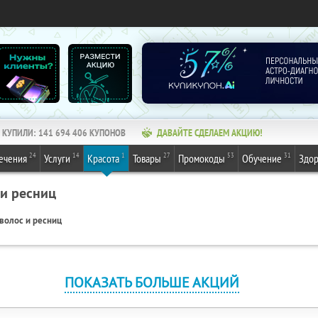
КУПИЛИ:
141 694 406
КУПОНОВ
ДАВАЙТЕ СДЕЛАЕМ АКЦИЮ!
24
14
1
27
53
31
ечения
Услуги
Красота
Товары
Промокоды
Обучение
Здор
 и ресниц
волос и ресниц
ПОКАЗАТЬ БОЛЬШЕ АКЦИЙ