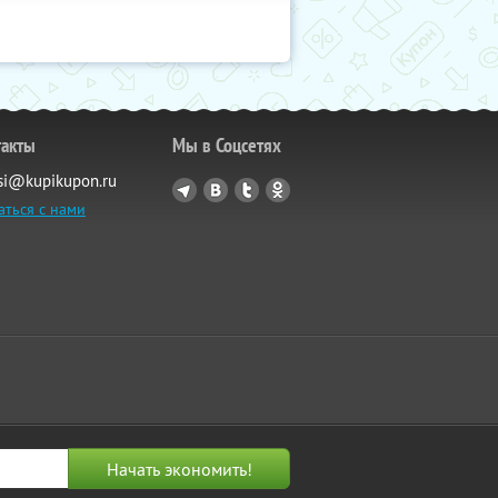
такты
Мы в Соцсетях
si@kupikupon.ru
аться с нами