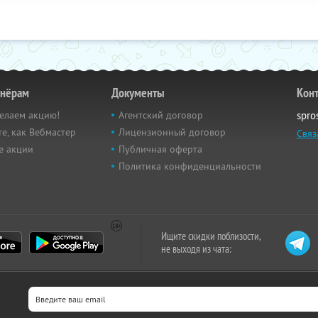
тнёрам
Документы
Кон
елаем акцию!
Агентский договор
spro
е, как Вебмастер
Лицензионный договор
Связ
е акции
Публичная оферта
Политика конфиденциальности
Ищите скидки поблизости,
не выходя из чата: