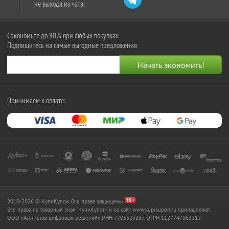
не выходя из чата:
Сэкономьте до 90% при любых покупках
Подпишитесь на самые выгодные предложения
Принимаем к оплате:
2010-2026 © КупиКупон. Все права защищены.
Все права на товарный знак "КупиКупон" и на сайт www.kupikupon.ru принадлежат
OOO «Агентство цифровых решений» ИНН 7705523387, ОГРН 1127747063212