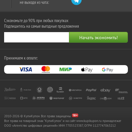
не выходя из чата:
Сэкономьте до 90% при любых покупках
Подпишитесь на самые выгодные предложения
Принимаем к оплате:
2010-2026 © КупиКупон. Все права защищены.
Все права на товарный знак "КупиКупон" и на сайт www.kupikupon.ru принадлежат
OOO «Агентство цифровых решений» ИНН 7705523387, ОГРН 1127747063212