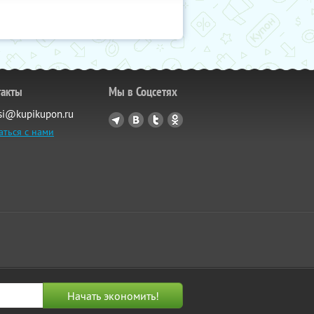
такты
Мы в Соцсетях
si@kupikupon.ru
аться с нами