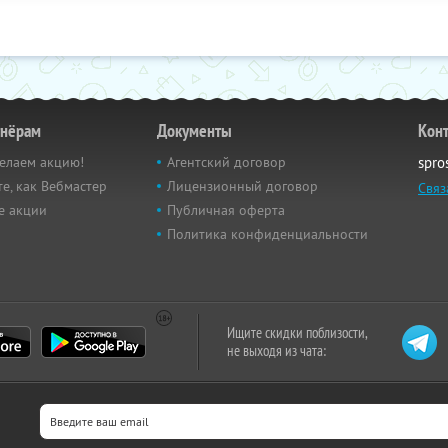
тнёрам
Документы
Кон
елаем акцию!
Агентский договор
spro
е, как Вебмастер
Лицензионный договор
Связ
е акции
Публичная оферта
Политика конфиденциальности
Ищите скидки поблизости,
не выходя из чата: