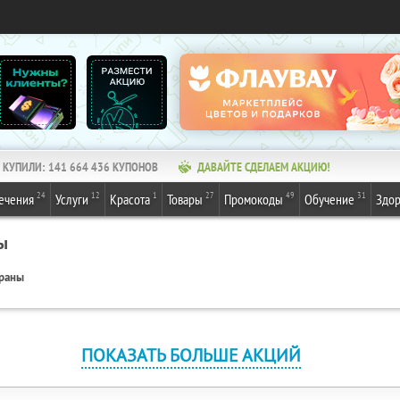
КУПИЛИ:
141 664 436
КУПОНОВ
ДАВАЙТЕ СДЕЛАЕМ АКЦИЮ!
24
12
1
27
49
31
ечения
Услуги
Красота
Товары
Промокоды
Обучение
Здор
ы
ораны
ПОКАЗАТЬ БОЛЬШЕ АКЦИЙ