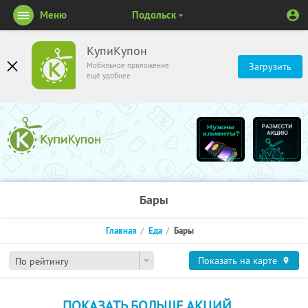
Меню
Подольск
КупиКупон
Мобильное приложение
Загрузить
ещё удобнее
Бары
Главная
Еда
Бары
Показать на карте
По рейтингу
ПОКАЗАТЬ БОЛЬШЕ АКЦИЙ