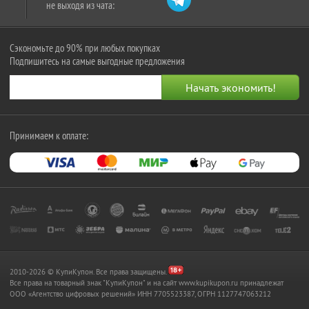
не выходя из чата:
Сэкономьте до 90% при любых покупках
Подпишитесь на самые выгодные предложения
Принимаем к оплате:
2010-2026 © КупиКупон. Все права защищены.
Все права на товарный знак "КупиКупон" и на сайт www.kupikupon.ru принадлежат
OOO «Агентство цифровых решений» ИНН 7705523387, ОГРН 1127747063212