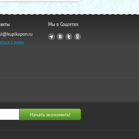
такты
Мы в Соцсетях
si@kupikupon.ru
аться с нами