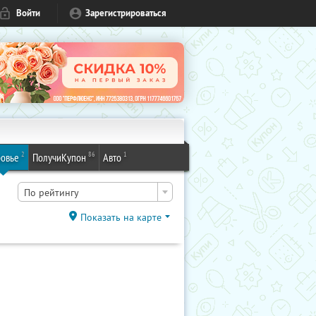
Войти
Зарегистрироваться
2
86
1
овье
ПолучиКупон
Авто
По рейтингу
Показать на карте