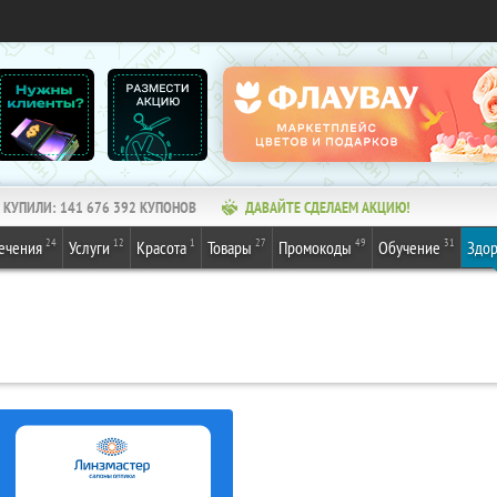
КУПИЛИ:
141 676 392
КУПОНОВ
ДАВАЙТЕ СДЕЛАЕМ АКЦИЮ!
24
12
1
27
49
31
ечения
Услуги
Красота
Товары
Промокоды
Обучение
Здор