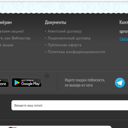
тнёрам
Документы
Кон
елаем акцию!
Агентский договор
spro
е, как Вебмастер
Лицензионный договор
Связ
е акции
Публичная оферта
Политика конфиденциальности
Ищите скидки поблизости,
не выходя из чата: