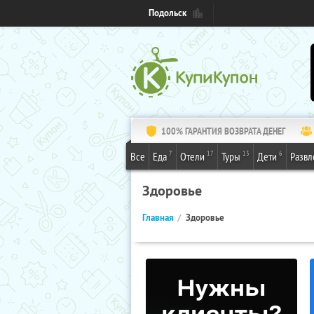
Подольск
100% ГАРАНТИЯ ВОЗВРАТА ДЕНЕГ
7
17
13
6
Все
Еда
Отели
Туры
Дети
Развл
Здоровье
Главная
Здоровье