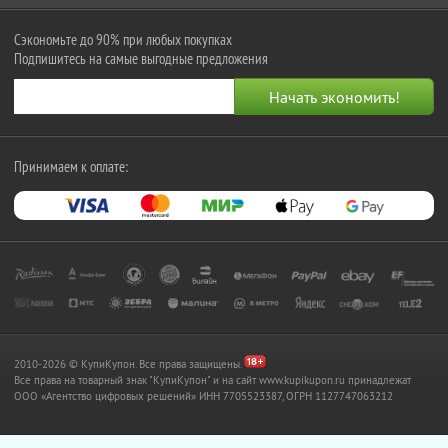
Сэкономьте до 90% при любых покупках
Подпишитесь на самые выгодные предложения
Принимаем к оплате:
2010-2026 © КупиКупон. Все права защищены.
Все права на товарный знак "КупиКупон" и на сайт www.kupikupon.ru принадлежат
OOO «Агентство цифровых решений» ИНН 7705523387, ОГРН 1127747063212