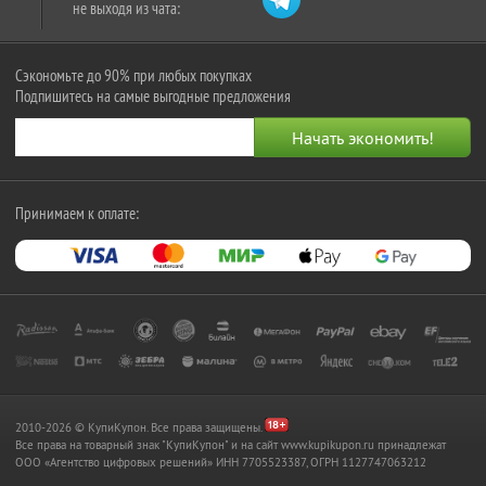
не выходя из чата:
Сэкономьте до 90% при любых покупках
Подпишитесь на самые выгодные предложения
Принимаем к оплате:
2010-2026 © КупиКупон. Все права защищены.
Все права на товарный знак "КупиКупон" и на сайт www.kupikupon.ru принадлежат
OOO «Агентство цифровых решений» ИНН 7705523387, ОГРН 1127747063212