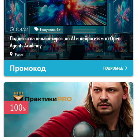
16:47:14
Получили:
18
Подписка на онлайн-курсы по AI и нейросетям от Open
Agents Academy
Россия
Промокод
ПОДРОБНЕЕ
-100
%