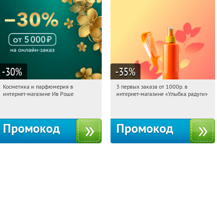
-30
%
-35
%
Косметика и парфюмерия в
3 первых заказа от 1000р. в
10:51:11
Получили:
2
10:51:11
Получили:
12
интернет-магазине Ив Роше
интернет-магазине «Улыбка радуги»
Россия
Россия
Промокод
Промокод