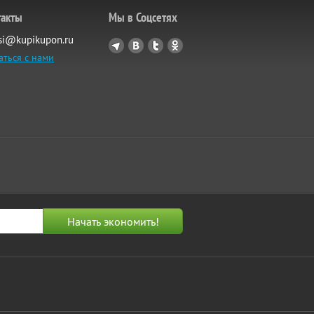
такты
Мы в Соцсетях
si@kupikupon.ru
аться с нами