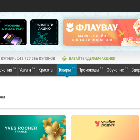
КУПИЛИ:
141 727 356
КУПОНОВ
ДАВАЙТЕ СДЕЛАЕМ АКЦИЮ!
24
14
1
27
53
31
ечения
Услуги
Красота
Товары
Промокоды
Обучение
Здор
рия