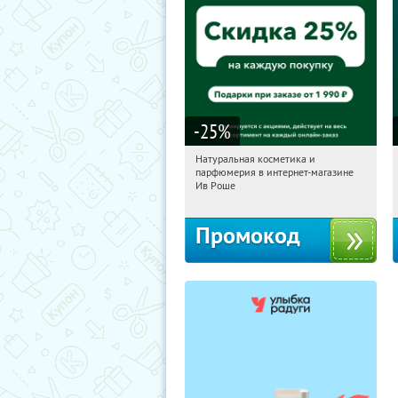
-25
%
Натуральная косметика и
10:51:11
Получили:
1
парфюмерия в интернет-магазине
Россия
Ив Роше
Промокод