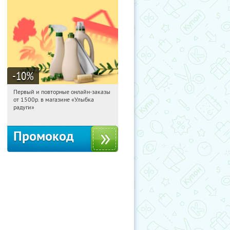
-10
%
Первый и повторные онлайн-заказы
10:51:11
Получили:
1
от 1500р. в магазине «Улыбка
Россия
радуги»
Промокод