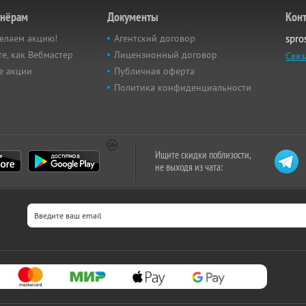
тнёрам
Документы
Кон
елаем акцию!
Агентский договор
spro
е, как Вебмастер
Лицензионный договор
Связ
е акции
Публичная оферта
Политика конфиденциальности
Ищите скидки поблизости,
не выходя из чата: