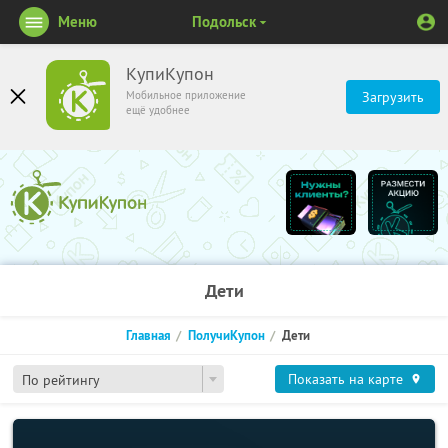
Меню
Подольск
КупиКупон
Мобильное приложение
Загрузить
ещё удобнее
Дети
Главная
ПолучиКупон
Дети
Показать на карте
По рейтингу