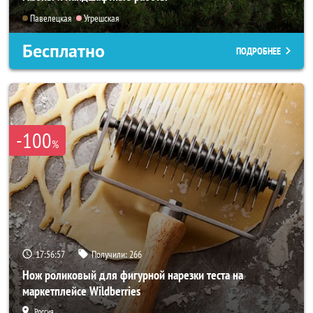
Павелецкая
Угрешская
Бесплатно
ПОДРОБНЕЕ
-100
%
17:56:56
Получили:
266
Нож роликовый для фигурной нарезки теста на
маркетплейсе Wildberries
Россия