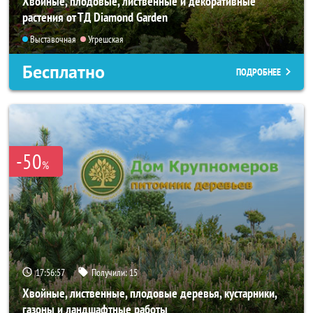
Хвойные, плодовые, лиственные и декоративные
растения от ТД Diamond Garden
Выставочная
Угрешская
Бесплатно
ПОДРОБНЕЕ
-50
%
17:56:56
Получили:
15
Хвойные, лиственные, плодовые деревья, кустарники,
газоны и ландшафтные работы