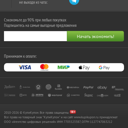
не выходя из чата:
Сэкономьте до 90% при любых покупках
Подпишитесь на самые выгодные предложения
Принимаем к оплате:
2010-2026 © КупиКупон. Все права защищены.
Все права на товарный знак "КупиКупон" и на сайт www.kupikupon.ru принадлежат
OOO «Агентство цифровых решений» ИНН 7705523387, ОГРН 1127747063212