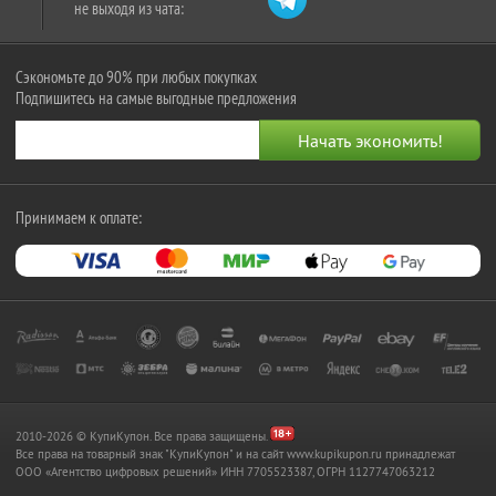
не выходя из чата:
Сэкономьте до 90% при любых покупках
Подпишитесь на самые выгодные предложения
Принимаем к оплате:
2010-2026 © КупиКупон. Все права защищены.
Все права на товарный знак "КупиКупон" и на сайт www.kupikupon.ru принадлежат
OOO «Агентство цифровых решений» ИНН 7705523387, ОГРН 1127747063212