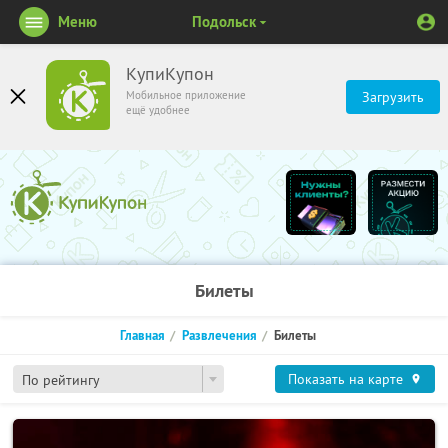
Меню
Подольск
КупиКупон
Мобильное приложение
Загрузить
ещё удобнее
Билеты
Главная
Развлечения
Билеты
Показать на карте
По рейтингу