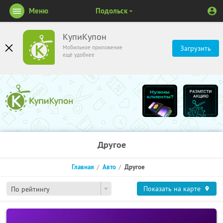
Меню
Подольск
КупиКупон
Мобильное приложение
Загрузить
ещё удобнее
Другое
Главная
Авто
Другое
Показать на карте
По рейтингу