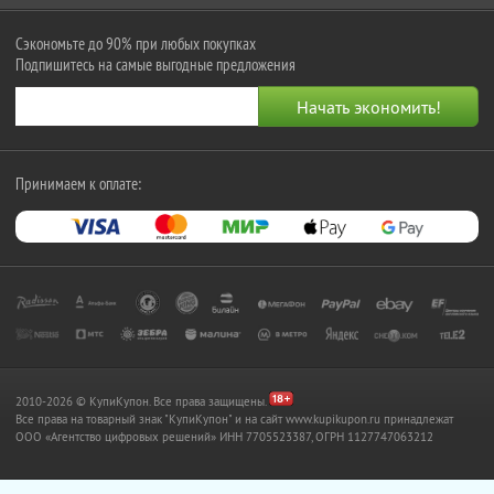
Сэкономьте до 90% при любых покупках
Подпишитесь на самые выгодные предложения
Принимаем к оплате:
2010-2026 © КупиКупон. Все права защищены.
Все права на товарный знак "КупиКупон" и на сайт www.kupikupon.ru принадлежат
OOO «Агентство цифровых решений» ИНН 7705523387, ОГРН 1127747063212