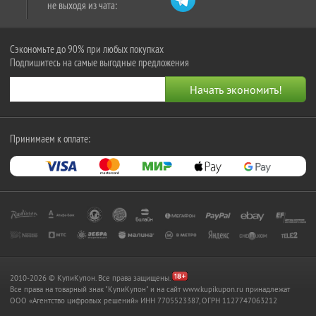
не выходя из чата:
Сэкономьте до 90% при любых покупках
Подпишитесь на самые выгодные предложения
Принимаем к оплате:
2010-2026 © КупиКупон. Все права защищены.
Все права на товарный знак "КупиКупон" и на сайт www.kupikupon.ru принадлежат
OOO «Агентство цифровых решений» ИНН 7705523387, ОГРН 1127747063212