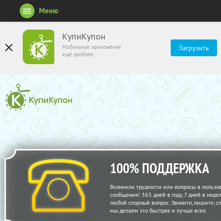
Меню
КупиКупон
Мобильное приложение
Загрузить
ещё удобнее
100% ПОДДЕРЖКА
Возникли трудности или вопросы в пользо
сообщения! 365 дней в году, 7 дней в нед
любой спорный вопрос. Звоните, пишите, с
мы делаем это быстрее и лучше всех.