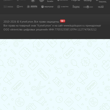
2010-2026 © КупиКупон. Все права защищены.
Все права на товарный знак "КупиКупон" и на сайт www.kupikupon.ru принадлежат
OOO «Агентство цифровых решений» ИНН 7705523387, ОГРН 1127747063212