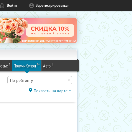
Войти
Зарегистрироваться
2
86
1
овье
ПолучиКупон
Авто
По рейтингу
Показать на карте