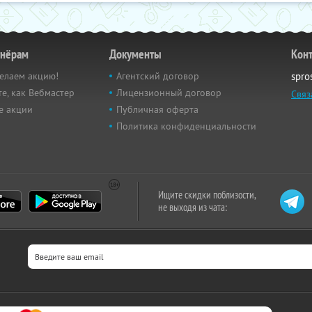
тнёрам
Документы
Кон
елаем акцию!
Агентский договор
spro
е, как Вебмастер
Лицензионный договор
Связ
е акции
Публичная оферта
Политика конфиденциальности
Ищите скидки поблизости,
не выходя из чата: