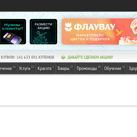
КУПИЛИ:
141 633 001
КУПОНОВ
ДАВАЙТЕ СДЕЛАЕМ АКЦИЮ!
24
12
1
27
49
31
ечения
Услуги
Красота
Товары
Промокоды
Обучение
Здор