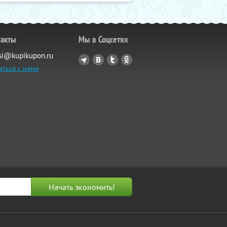
такты
Мы в Соцсетях
si@kupikupon.ru
аться с нами