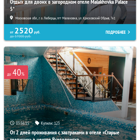
Отдых для двоих в загородном отеле Malakhovka Palace
5*
Московская обл., г. о. Люберцы, пгт Малаховка, ул. Красковский Обрыв, 7к1
2520
ПОДРОБНЕЕ
от
руб.
до
57000
руб.
40
%
до
03:56:14
Купили:
123
От 2 дней проживания с завтраками в отеле «Старые
традиции» в центре Всеволожска