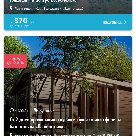
Ленинградская обл., г. Всеволожск, ул. Взлетная, д. 10
870
ПОДРОБНЕЕ
от
руб.
до
22800
руб.
32
%
до
03:56:14
Купили:
7
От 2 дней проживания в куваксе, бунгало или сфере на
базе отдыха «Папоротник»
Респ. Карелия, г. Лахденпохья (Координаты для навигатора: 61.576291, 30.033301)