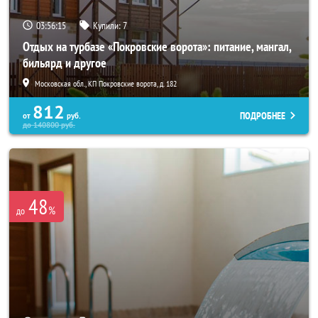
03:56:14
Купили:
7
Отдых на турбазе «Покровские ворота»: питание, мангал,
бильярд и другое
Московская обл., КП Покровские ворота, д. 182
812
ПОДРОБНЕЕ
от
руб.
до
140800
руб.
48
%
до