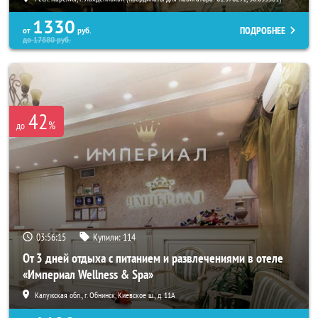
1330
ПОДРОБНЕЕ
от
руб.
до
17880
руб.
42
%
до
03:56:14
Купили:
114
От 3 дней отдыха с питанием и развлечениями в отеле
«Империал Wellness & Spa»
Калужская обл., г. Обнинск, Киевское ш., д. 11А