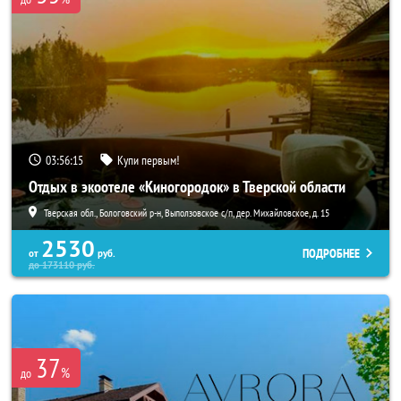
03:56:14
Купи первым!
Отдых в экоотеле «Киногородок» в Тверской области
Тверская обл., Бологовский р-н, Выползовское с/п, дер. Михайловское, д. 15
2530
ПОДРОБНЕЕ
от
руб.
до
173110
руб.
37
%
до