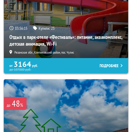
03:56:14
Купили:
23
Отдых в парк-отеле «Фестиваль»: питание, аквакомплекс,
детская анимация, Wi-Fi
Рязанская обл., Клепиковский район, пос. Чулис
3164
ПОДРОБНЕЕ
от
руб.
до
107880
руб.
48
%
до