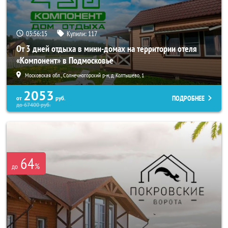
03:56:14
Купили:
117
От 3 дней отдыха в мини-домах на территории отеля
«Компонент» в Подмосковье
Московская обл., Солнечногорский р-н, д. Колтышево, 1
2053
ПОДРОБНЕЕ
от
руб.
до
67400
руб.
64
%
до