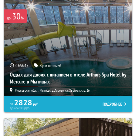
30
%
до
03:56:14
Купи первым!
Отдых для двоих с питанием в отеле Arthurs Spa Hotel by
Mercure в Мытищах
Московская обл., г. Мытищи, д. Ларево, ул. Хвойная, стр. 26
2828
ПОДРОБНЕЕ
от
руб.
до
65700
руб.