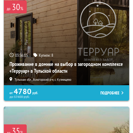
30
%
до
03:56:14
Купили:
8
Проживание в домике на выбор в загородном комплексе
«Терруар» в Тульской области
Тульская обл., Ясногорский р-н, с. Кузмищево
4780
ПОДРОБНЕЕ
от
руб.
до
57400
руб.
35
%
до