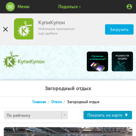
Меню
Подольск
КупиКупон
Мобильное приложение
Загрузить
ещё удобнее
Загородный отдых
Главная
Отели
Загородный отдых
Показать на карте
По рейтингу