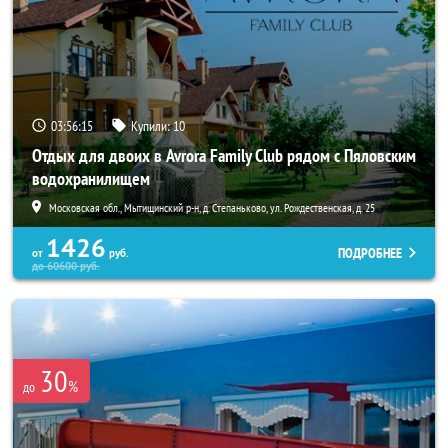
03:56:14
Купили:
10
Отдых для двоих в Avrora Family Club рядом с Пяловским
водохранилищем
Московская обл., Мытищинский р-н, д. Степаньково, ул. Рождественская, д. 25
1426
ПОДРОБНЕЕ
от
руб.
до
60600
руб.
30
%
до