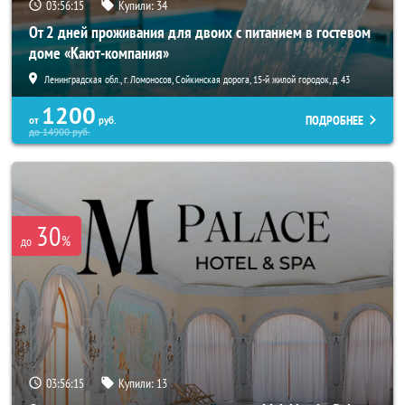
03:56:14
Купили:
34
От 2 дней проживания для двоих с питанием в гостевом
доме «Кают-компания»
Ленинградская обл., г. Ломоносов, Сойкинская дорога, 15-й жилой городок, д. 43
1200
ПОДРОБНЕЕ
от
руб.
до
14900
руб.
30
%
до
03:56:14
Купили:
13