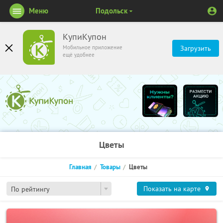
Меню
Подольск
КупиКупон
Мобильное приложение
Загрузить
ещё удобнее
Цветы
Главная
Товары
Цветы
Показать на карте
По рейтингу