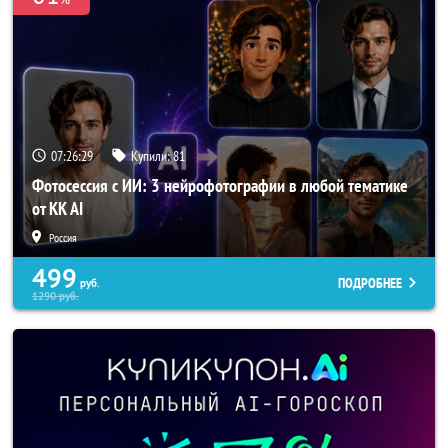
07:26:26
Купили:
81
Фотосессия с ИИ: 3 нейрофотографии в любой тематике
от KK AI
Россия
499
ПОДРОБНЕЕ
руб.
1290
руб.