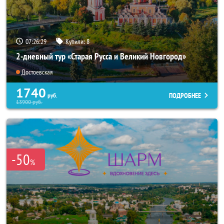
07:26:26
Купили:
8
2-дневный тур «Старая Русса и Великий Новгород»
Достоевская
1740
ПОДРОБНЕЕ
руб.
13900
руб.
-50
%