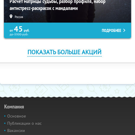
Расчет матрицы судьбы, разбор профиля, набор
антистресс-раскрасок с мандалами
Россия
45
ПОДРОБНЕЕ
от
руб.
до
3900
руб.
ПОКАЗАТЬ БОЛЬШЕ АКЦИЙ
Компания
Основное
Публикации о нас
Вакансии