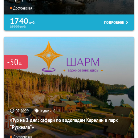
Достоевская
1740
ПОДРОБНЕЕ
руб.
13900
руб.
-50
%
07:26:26
Купили:
6
«Тур на 2 дня: сафари по водопадам Карелии и парк
“Рускеала"»
Достоевская