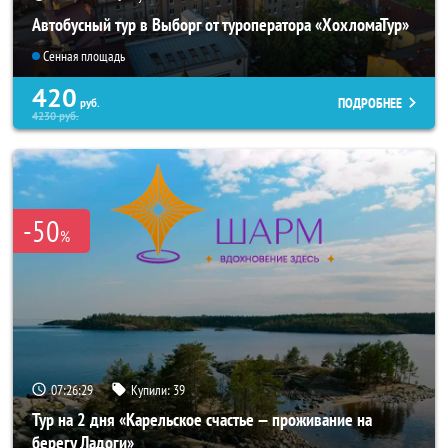
Автобусный тур в Выборг от туроператора «ХохломаТур»
Сенная площадь
420
ПОДРОБНЕЕ
руб.
4230
руб.
-50
%
07:26:26
Купили:
39
Тур на 2 дня «Карельское счастье — проживание на
берегу Ладоги»