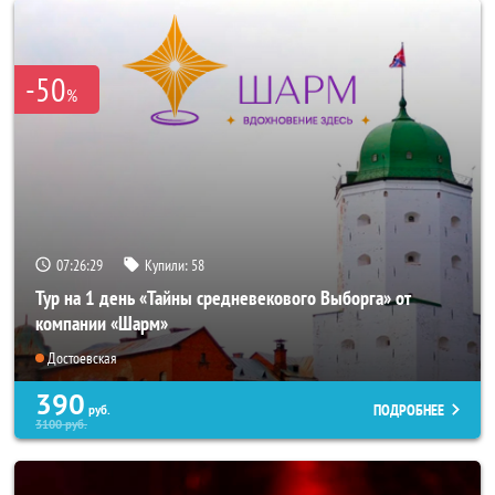
-50
%
07:26:26
Купили:
58
Тур на 1 день «Тайны средневекового Выборга» от
компании «Шарм»
Достоевская
390
ПОДРОБНЕЕ
руб.
3100
руб.