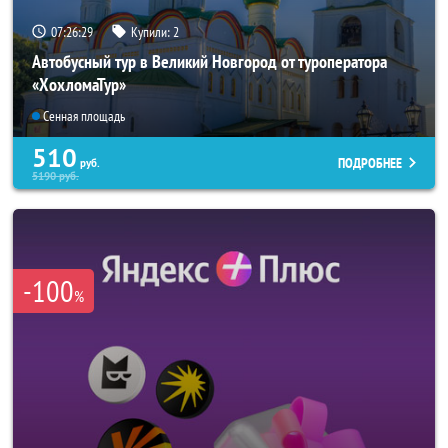
07:26:26
Купили:
2
Автобусный тур в Великий Новгород от туроператора
«ХохломаТур»
Сенная площадь
510
ПОДРОБНЕЕ
руб.
5190
руб.
-100
%