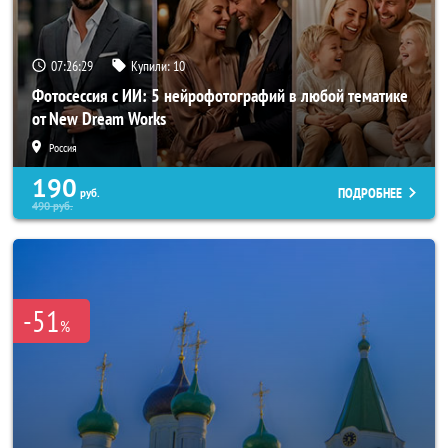
07:26:26
Купили:
10
Фотосессия с ИИ: 5 нейрофотографий в любой тематике
от New Dream Works
Россия
190
ПОДРОБНЕЕ
руб.
490
руб.
-51
%