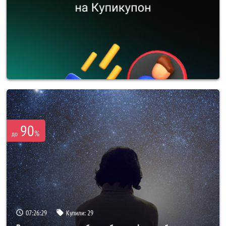
90
%
до
07:26:26
Купили:
29