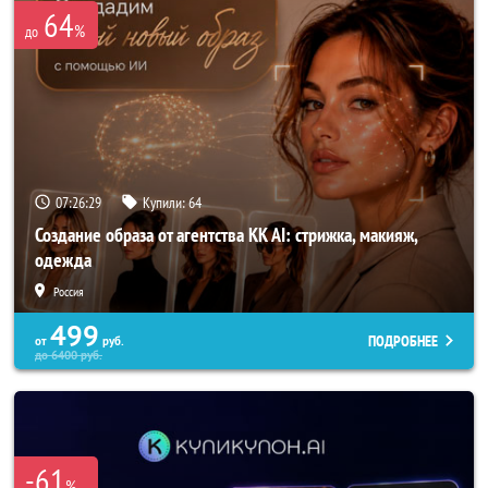
64
%
до
07:26:26
Купили:
64
Создание образа от агентства KK AI: стрижка, макияж,
одежда
Россия
499
ПОДРОБНЕЕ
от
руб.
до
6400
руб.
-61
%