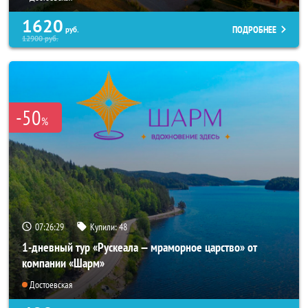
1620
ПОДРОБНЕЕ
руб.
12900
руб.
-50
%
07:26:26
Купили:
48
1-дневный тур «Рускеала — мраморное царство» от
компании «Шарм»
Достоевская