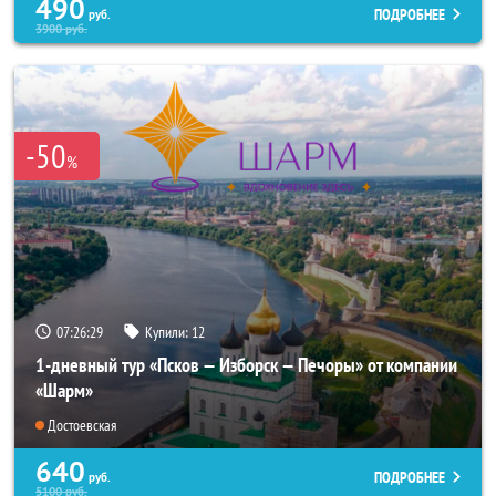
490
ПОДРОБНЕЕ
руб.
3900
руб.
-50
%
07:26:26
Купили:
12
1-дневный тур «Псков — Изборск — Печоры» от компании
«Шарм»
Достоевская
640
ПОДРОБНЕЕ
руб.
5100
руб.