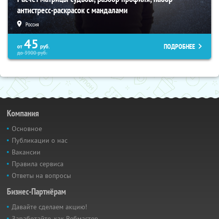
антистресс-раскрасок с мандалами
Россия
45
ПОДРОБНЕЕ
от
руб.
до
3900
руб.
Компания
Основное
Публикации о нас
Вакансии
Правила сервиса
Ответы на вопросы
Бизнес-Партнёрам
Давайте сделаем акцию!
Заработайте, как Вебмастер