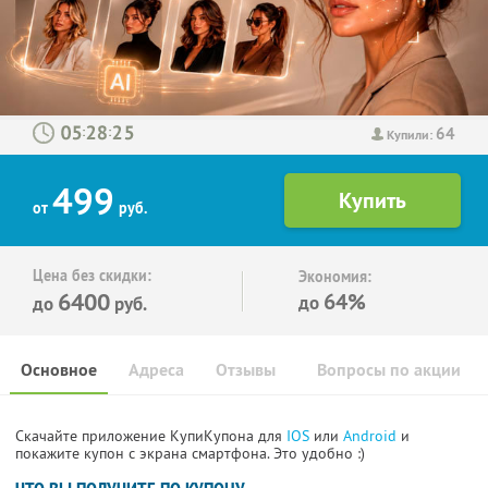
64
:
:
Купили:
499
от
руб.
Цена без скидки:
Экономия:
6400
64%
до
до
руб.
Основное
Адреса
Отзывы
Вопросы по акции
Скачайте приложение КупиКупона для
IOS
или
Android
и
покажите купон с экрана смартфона. Это удобно :)