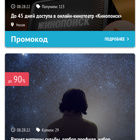
08:28:22
Получили:
113
До 45 дней доступа в онлайн-кинотеатр «Кинопоиск»
Россия
Промокод
ПОДРОБНЕЕ
90
%
до
08:28:22
Купили:
29
Расчет матрицы судьбы, разбор профиля, набор