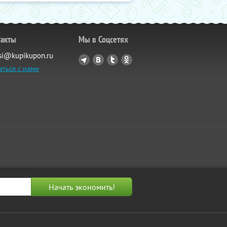
такты
Мы в Соцсетях
si@kupikupon.ru
аться с нами