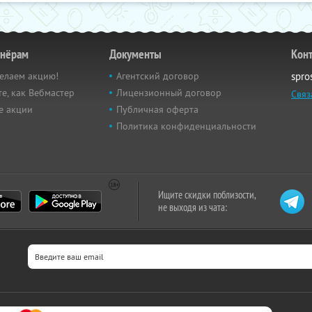
тнёрам
Документы
Кон
елаем акцию!
Агентский договор
spro
е, как Вебмастер
Лицензионный договор
Связ
е акции
Публичная оферта
Политика конфиденциальности
Ищите скидки поблизости,
не выходя из чата: