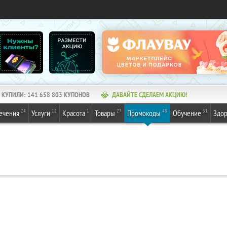
КУПИЛИ:
141 658 803
КУПОНОВ
ДАВАЙТЕ СДЕЛАЕМ АКЦИЮ!
24
12
1
27
48
31
ечения
Услуги
Красота
Товары
Промокоды
Обучение
Здор