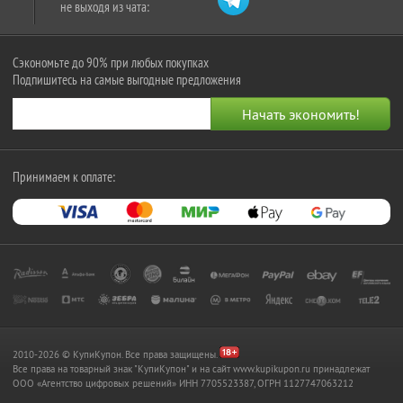
не выходя из чата:
Сэкономьте до 90% при любых покупках
Подпишитесь на самые выгодные предложения
Принимаем к оплате:
2010-2026 © КупиКупон. Все права защищены.
Все права на товарный знак "КупиКупон" и на сайт www.kupikupon.ru принадлежат
OOO «Агентство цифровых решений» ИНН 7705523387, ОГРН 1127747063212