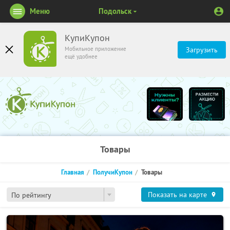
Меню
Подольск
КупиКупон
Мобильное приложение
Загрузить
ещё удобнее
Товары
Главная
ПолучиКупон
Товары
Показать на карте
По рейтингу