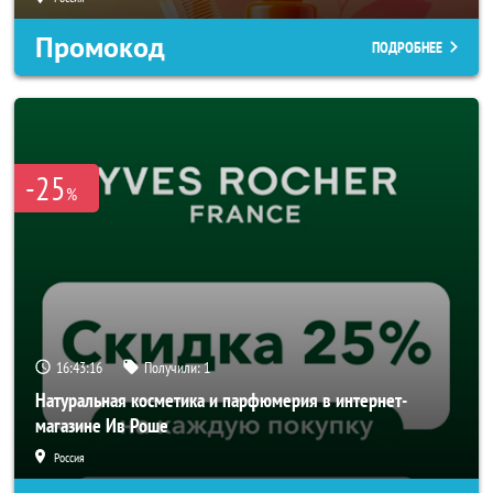
Промокод
ПОДРОБНЕЕ
-25
%
16:43:14
Получили:
1
Натуральная косметика и парфюмерия в интернет-
магазине Ив Роше
Россия