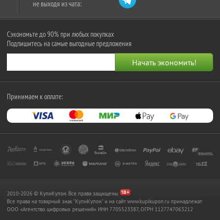
не выходя из чата:
Сэкономьте до 90% при любых покупках
Подпишитесь на самые выгодные предложения
Принимаем к оплате:
2010-2026 © КупиКупон. Все права защищены.
Все права на товарный знак "КупиКупон" и на сайт www.kupikupon.ru принадлежат
OOO «Агентство цифровых решений» ИНН 7705523387, ОГРН 1127747063212