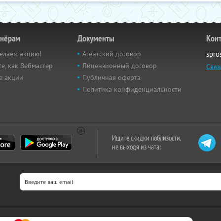
тнёрам
Документы
Кон
елаем акцию!
Агентский договор
spro
е, как Вебмастер
Лицензионный договор
Связ
е акции
Публичная оферта
Политика конфиденциальности
Ищите скидки поблизости,
не выходя из чата: