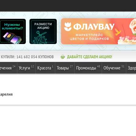
КУПИЛИ:
141 682 054
КУПОНОВ
ДАВАЙТЕ СДЕЛАЕМ АКЦИЮ!
24
12
1
27
48
31
ечения
Услуги
Красота
Товары
Промокоды
Обучение
Здор
арелия