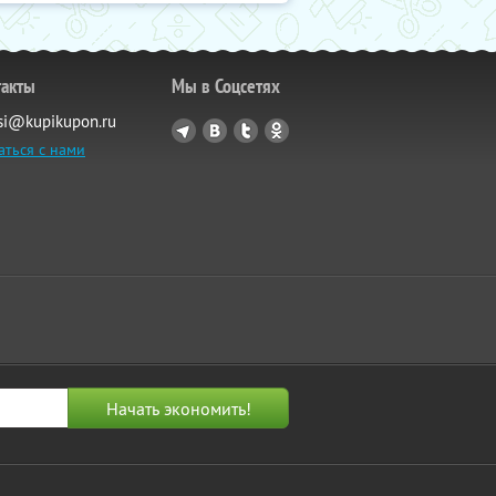
такты
Мы в Соцсетях
si@kupikupon.ru
аться с нами