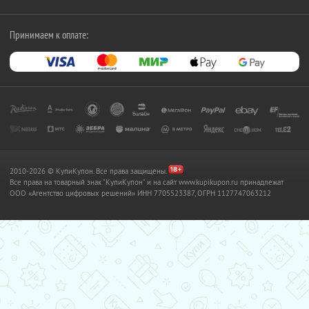
Принимаем к оплате:
2010-2026 © КупиКупон. Все права защищены.
Все права на товарный знак "КупиКупон" и на сайт www.kupikupon.ru принадлежат
OOO «Агентство цифровых решений» ИНН 7705523387, ОГРН 1127747063212