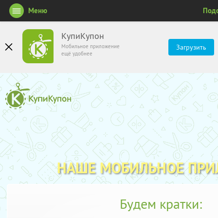
Меню
Под
КупиКупон
Мобильное приложение
Загрузить
ещё удобнее
НАШЕ МОБИЛЬНОЕ ПР
Будем кратки: