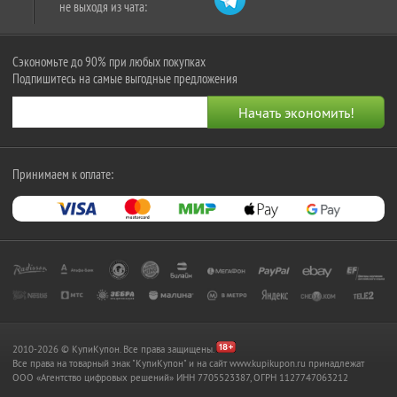
не выходя из чата:
Сэкономьте до 90% при любых покупках
Подпишитесь на самые выгодные предложения
Принимаем к оплате:
2010-2026 © КупиКупон. Все права защищены.
Все права на товарный знак "КупиКупон" и на сайт www.kupikupon.ru принадлежат
OOO «Агентство цифровых решений» ИНН 7705523387, ОГРН 1127747063212