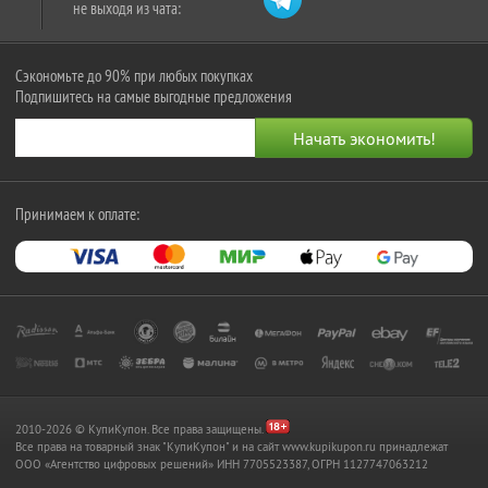
не выходя из чата:
Сэкономьте до 90% при любых покупках
Подпишитесь на самые выгодные предложения
Принимаем к оплате:
2010-2026 © КупиКупон. Все права защищены.
Все права на товарный знак "КупиКупон" и на сайт www.kupikupon.ru принадлежат
OOO «Агентство цифровых решений» ИНН 7705523387, ОГРН 1127747063212