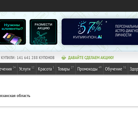
КУПИЛИ:
141 641 288
КУПОНОВ
ДАВАЙТЕ СДЕЛАЕМ АКЦИЮ!
24
12
1
27
49
31
ечения
Услуги
Красота
Товары
Промокоды
Обучение
Здор
язанская область