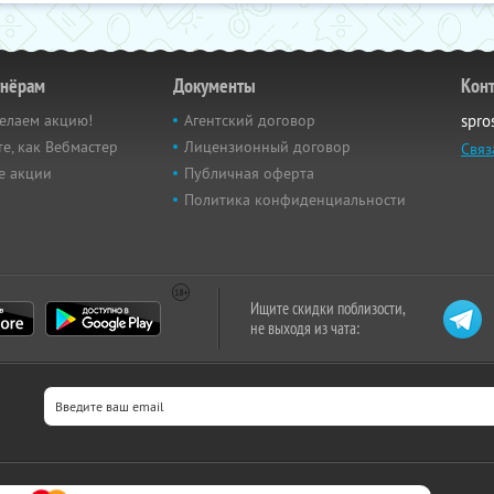
тнёрам
Документы
Кон
елаем акцию!
Агентский договор
spro
е, как Вебмастер
Лицензионный договор
Связ
е акции
Публичная оферта
Политика конфиденциальности
Ищите скидки поблизости,
не выходя из чата: