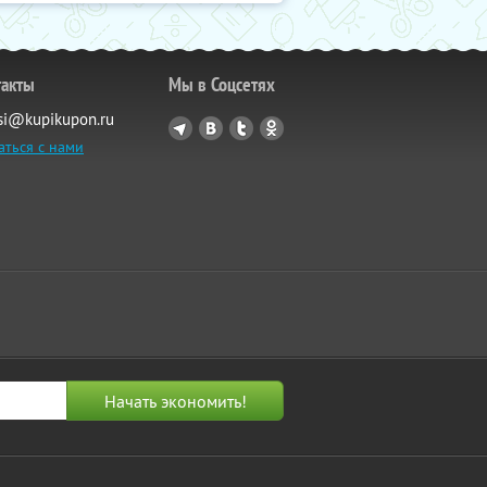
такты
Мы в Соцсетях
si@kupikupon.ru
аться с нами