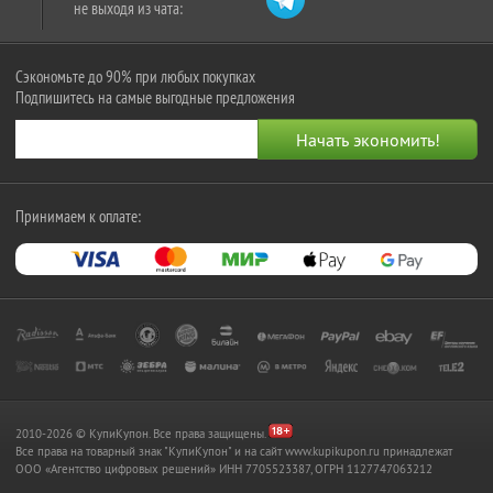
не выходя из чата:
Сэкономьте до 90% при любых покупках
Подпишитесь на самые выгодные предложения
Принимаем к оплате:
2010-2026 © КупиКупон. Все права защищены.
Все права на товарный знак "КупиКупон" и на сайт www.kupikupon.ru принадлежат
OOO «Агентство цифровых решений» ИНН 7705523387, ОГРН 1127747063212