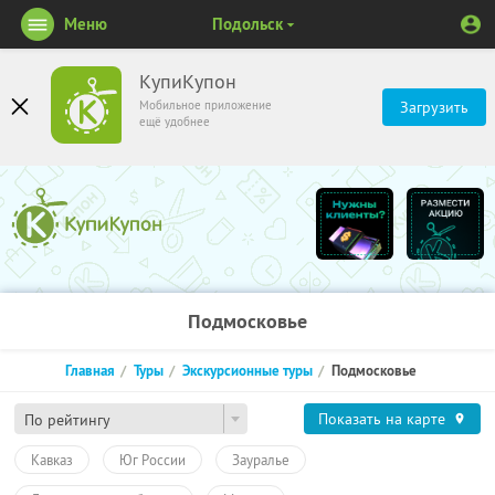
Меню
Подольск
КупиКупон
Мобильное приложение
Загрузить
ещё удобнее
Подмосковье
Главная
Туры
Экскурсионные туры
Подмосковье
Показать на карте
По рейтингу
Кавказ
Юг России
Зауралье