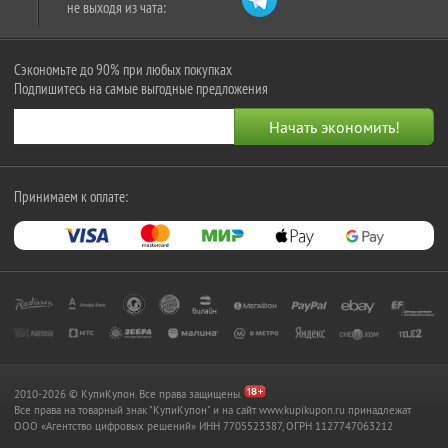
не выходя из чата:
Сэкономьте до 90% при любых покупках
Подпишитесь на самые выгодные предложения
Принимаем к оплате:
2010-2026 © КупиКупон. Все права защищены.
Все права на товарный знак "КупиКупон" и на сайт www.kupikupon.ru принадлежат
OOO «Агентство цифровых решений» ИНН 7705523387, ОГРН 1127747063212