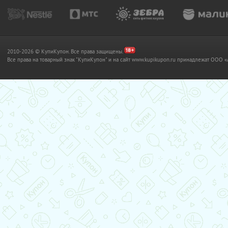
2010-2026 © КупиКупон. Все права защищены.
Все права на товарный знак "КупиКупон" и на сайт www.kupikupon.ru принадлежат OO