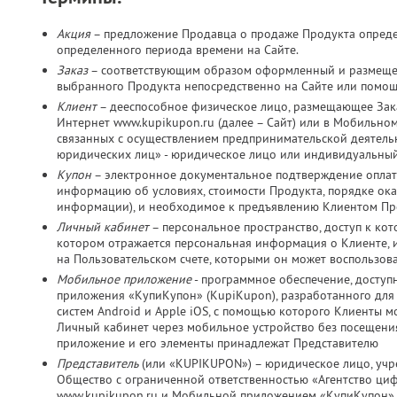
Акция
– предложение Продавца о продаже Продукта определ
определенного периода времени на Сайте.
Заказ
– соответствующим образом оформленный и размещен
выбранного Продукта непосредственно на Сайте или помо
Клиент
– дееспособное физическое лицо, размещающее Зака
Интернет www.kupikupon.ru (далее – Сайт) или в Мобильно
связанных с осуществлением предпринимательской деятельно
юридических лиц» - юридическое лицо или индивидуальный
Купон
– электронное документальное подтверждение оплат
информацию об условиях, стоимости Продукта, порядке оказ
информации), и необходимое к предъявлению Клиентом Пр
Личный кабинет
– персональное пространство, доступ к ко
котором отражается персональная информация о Клиенте, и
на Пользовательском счете, которыми он может воспользов
Мобильное приложение
- программное обеспечение, досту
приложения «КупиКупон» (KupiKupon), разработанного дл
систем Android и Apple iOS, с помощью которого Клиенты м
Личный кабинет через мобильное устройство без посещения
приложение и его элементы принадлежат Представителю
Представитель
(или «KUPIKUPON») – юридическое лицо, учр
Общество с ограниченной ответственностью «Агентство ц
www.kupikupon.ru и Мобильной приложением «КупиКупон»