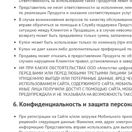
Ответственность за использование таких Продуктов лежит н
Представитель не несет ответственности за исполнение, н
по реализации Продукта и оказания соответствующих услуг
В случае возникновения вопросов по качеству обслуживани
вправе обратиться за помощью в Службу поддержки Предст
ситуацию между Клиентом и Продавцом, а в случае невозмо
возврату может быть предъявлена только сумма, заплаченная
Купон может быть использован только по номиналу (при его 
Купон не дает каких-либо дополнительных преференций по з
Продавец может отказать в предоставлении Продукта по объ
случаях нарушения Клиентом правил, установленных в заве
НИ ПРИ КАКИХ ОБСТОЯТЕЛЬСТВАХ ООО «Агентство цифро
ПЕРЕД ВАМИ ИЛИ ПЕРЕД ЛЮБЫМИ ТРЕТЬИМИ ЛИЦАМИ ЗА
УПУЩЕННУЮ ВЫГОДУ ИЛИ ПОТЕРЯННЫЕ ДАННЫЕ, ВРЕД ЧЕС
ИСПОЛЬЗОВАНИЕМ САЙТА, СОДЕРЖИМОГО САЙТА, МОБИЛ
ИНЫЕ ЛИЦА ПОЛУЧИЛИ ДОСТУП С ПОМОЩЬЮ САЙТА, МОБ
ПРЕДУПРЕЖДАЛА И НЕ УКАЗЫВАЛА НА ВОЗМОЖНОСТЬ ТАКО
6. Конфиденциальность и защита персо
При регистрации на Сайте и/или загрузке Мобильного при
решений» следующие данные: Фамилия, имя, адрес электрон
информацию Представитель вправе использовать для выпол