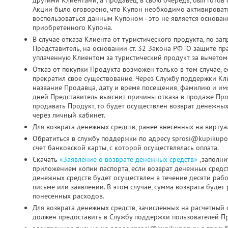
другими Клиентами, а Продавец, в свою очередь, был готов о
Акции было оговорено, что Купон необходимо активировать д
воспользоваться данным Купоном - это не является основа
приобретенного Купона.
В случае отказа Клиента от туристического продукта, по з
Представитель, на основании ст. 32 Закона РФ "О защите пр
уплаченную Клиентом за туристический продукт за вычетом
Отказ от покупки Продукта возможен только в том случае, 
прекратил свое существование. Через Службу поддержки Кл
название Продавца, дату и время посещения, фамилию и имя
дней Представитель выяснит причины отказа в продаже Про
продавать Продукт, то будет осуществлен возврат денежных
через личный кабинет.
Для возврата денежных средств, ранее внесенных на виртуа
Обратиться в службу поддержки по адресу sprosi@kupikupo
счет банковской карты, с которой осуществлялась оплата.
Скачать
«Заявление о возврате денежных средств»
,заполни
приложением копии паспорта, если возврат денежных средс
денежных средств будет осуществлен в течение десяти раб
письме или заявлении. В этом случае, сумма возврата будет
понесенных расходов.
Для возврата денежных средств, зачисленных на расчетный 
должен предоставить в Службу поддержки пользователей Пр