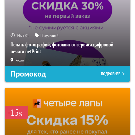
14:27:00
Получили:
4
Печать фотографий, фотокниг от сервиса цифровой
печати netPrint
Россия
Промокод
ПОДРОБНЕЕ
-15
%