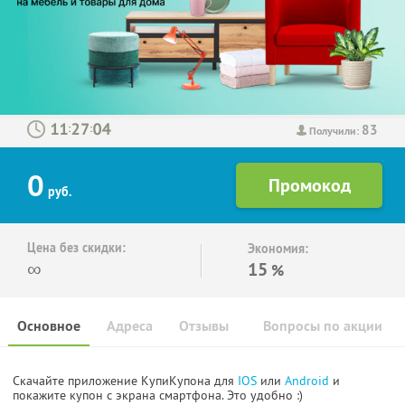
83
:
:
Получили:
0
руб.
Цена без скидки:
Экономия:
∞
15
%
Основное
Адреса
Отзывы
Вопросы по акции
Скачайте приложение КупиКупона для
IOS
или
Android
и
покажите купон с экрана смартфона. Это удобно :)