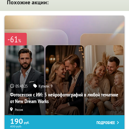
Похожие акции:
-61
%
05:43:24
Купили:
9
Фотосессия с ИИ: 5 нейрофотографий в любой тематике
от New Dream Works
Россия
190
ПОДРОБНЕЕ
руб.
490
руб.