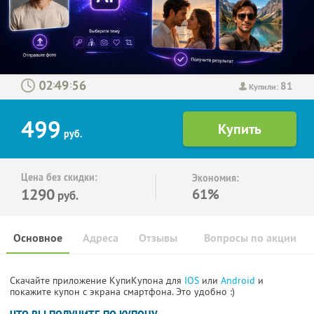
81
:
:
Купили:
499
руб.
Цена без скидки:
Экономия:
1290
61%
руб.
Основное
Адреса
Отзывы
Вопросы по акции
Скачайте приложение КупиКупона для
IOS
или
Android
и
покажите купон с экрана смартфона. Это удобно :)