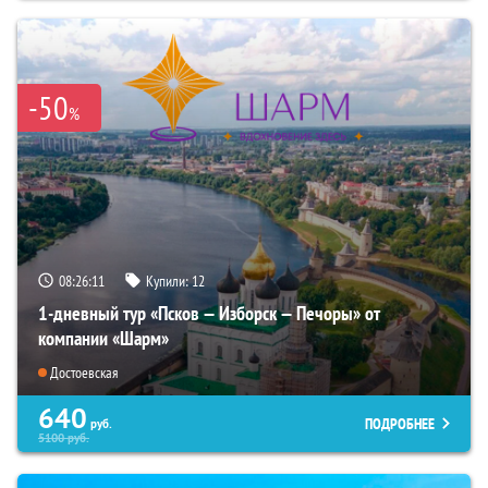
-50
%
08:26:09
Купили:
12
1-дневный тур «Псков — Изборск — Печоры» от
компании «Шарм»
Достоевская
640
ПОДРОБНЕЕ
руб.
5100
руб.