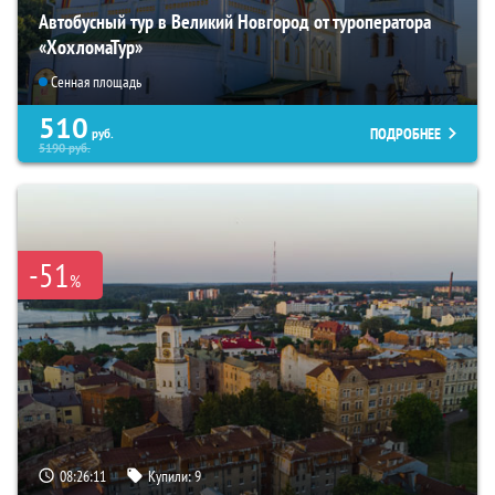
Автобусный тур в Великий Новгород от туроператора
«ХохломаТур»
Сенная площадь
510
ПОДРОБНЕЕ
руб.
5190
руб.
-51
%
08:26:09
Купили:
9