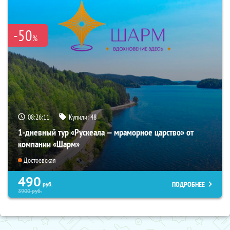
-50
%
08:26:09
Купили:
48
1-дневный тур «Рускеала — мраморное царство» от
компании «Шарм»
Достоевская
490
ПОДРОБНЕЕ
руб.
3900
руб.