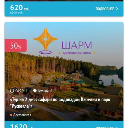
620
ПОДРОБНЕЕ
руб.
6290
руб.
-50
%
08:26:09
Купили:
6
«Тур на 2 дня: сафари по водопадам Карелии и парк
“Рускеала"»
Достоевская
1620