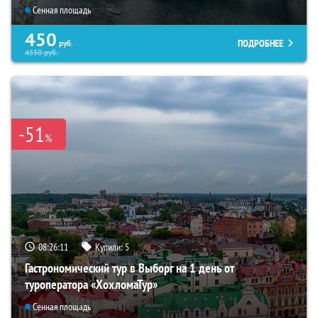
Сенная площадь
450
ПОДРОБНЕЕ
руб.
4550
руб.
-51
%
08:26:09
Купили:
5
Гастрономический тур в Выборг на 1 день от
туроператора «ХохломаТур»
Сенная площадь