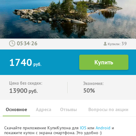
39
:
:
Купили:
1740
руб.
Цена без скидки:
Экономия:
13900
50%
руб.
Основное
Адреса
Отзывы
Вопросы по акции
Скачайте приложение КупиКупона для
IOS
или
Android
и
покажите купон с экрана смартфона. Это удобно :)