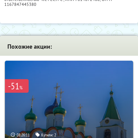
1167847445380
Похожие акции:
-51
%
08:26:09
Купили:
2