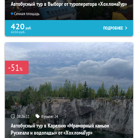
Автобусный тур в Выборг от туроператора «ХохломаТур»
Сенная площадь
420
ПОДРОБНЕЕ
руб.
4230
руб.
-51
%
08:26:09
Купили:
24
Автобусный тур в Карелию «Мраморный каньон
Рускеала и водопады» от «ХохломаТур»