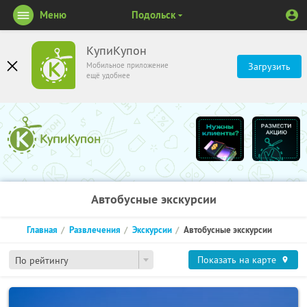
Меню
Подольск
КупиКупон
Мобильное приложение
Загрузить
ещё удобнее
Автобусные экскурсии
Главная
Развлечения
Экскурсии
Автобусные экскурсии
Показать на карте
По рейтингу