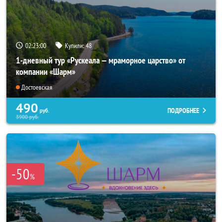
02:22:59
Купили:
48
1-дневный тур «Рускеала — мраморное царство» от
компании «Шарм»
Достоевская
490
ПОДРОБНЕЕ
руб.
3900
руб.
-50
%