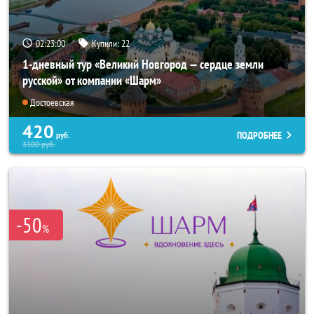
02:22:59
Купили:
22
1-дневный тур «Великий Новгород — сердце земли
русской» от компании «Шарм»
Достоевская
420
ПОДРОБНЕЕ
руб.
3300
руб.
-50
%