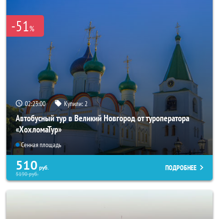
-51
%
02:22:59
Купили:
2
Автобусный тур в Великий Новгород от туроператора
«ХохломаТур»
Сенная площадь
510
ПОДРОБНЕЕ
руб.
5190
руб.