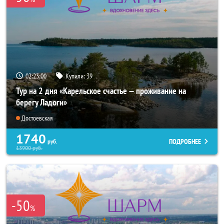
02:22:59
Купили:
39
Тур на 2 дня «Карельское счастье — проживание на
берегу Ладоги»
Достоевская
1740
ПОДРОБНЕЕ
руб.
13900
руб.
-50
%