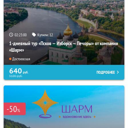
02:22:59
Купили:
12
1-дневный тур «Псков — Изборск — Печоры» от компании
«Шарм»
Достоевская
640
ПОДРОБНЕЕ
руб.
5100
руб.
-50
%