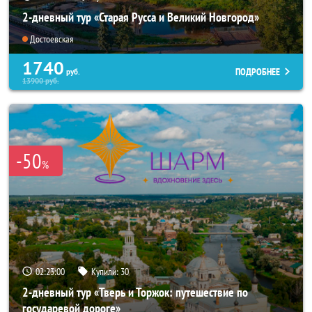
2-дневный тур «Старая Русса и Великий Новгород»
Достоевская
1740
ПОДРОБНЕЕ
руб.
13900
руб.
-50
%
02:22:59
Купили:
30
2-дневный тур «Тверь и Торжок: путешествие по
государевой дороге»