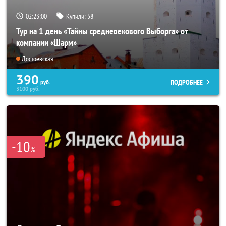
02:22:59
Купили:
58
Тур на 1 день «Тайны средневекового Выборга» от
компании «Шарм»
Достоевская
390
ПОДРОБНЕЕ
руб.
3100
руб.
-10
%