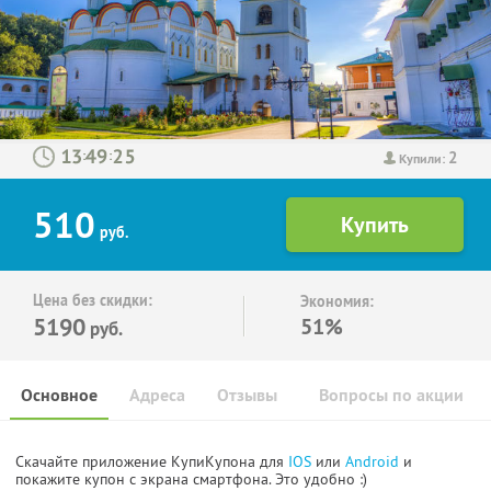
2
:
:
Купили:
510
руб.
Цена без скидки:
Экономия:
5190
51%
руб.
Основное
Адреса
Отзывы
Вопросы по акции
Скачайте приложение КупиКупона для
IOS
или
Android
и
покажите купон с экрана смартфона. Это удобно :)