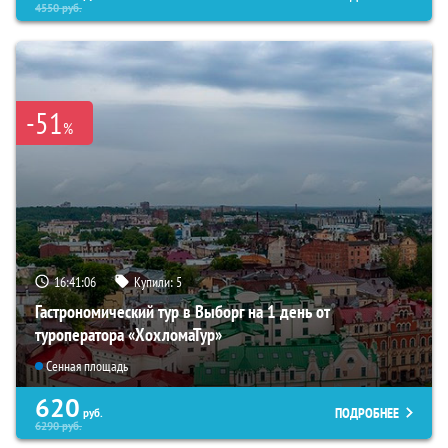
4550
руб.
-51
%
16:41:04
Купили:
5
Гастрономический тур в Выборг на 1 день от
туроператора «ХохломаТур»
Сенная площадь
620
ПОДРОБНЕЕ
руб.
6290
руб.