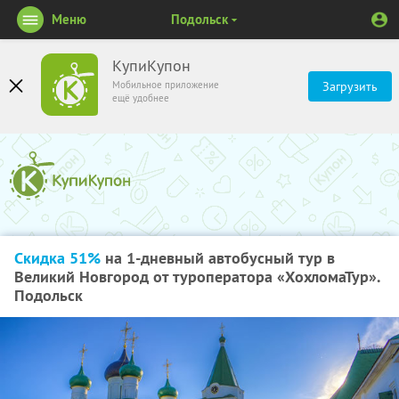
Меню
Подольск
КупиКупон
Мобильное приложение
Загрузить
ещё удобнее
Скидка 51%
на 1-дневный автобусный тур в
Великий Новгород от туроператора «ХохломаТур».
Подольск