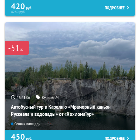
420
ПОДРОБНЕЕ
руб.
4230
руб.
-51
%
16:41:04
Купили:
24
Автобусный тур в Карелию «Мраморный каньон
Рускеала и водопады» от «ХохломаТур»
Сенная площадь
450
ПОДРОБНЕЕ
руб.