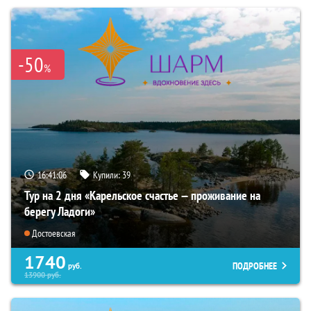
-50
%
16:41:04
Купили:
39
Тур на 2 дня «Карельское счастье — проживание на
берегу Ладоги»
Достоевская
1740
ПОДРОБНЕЕ
руб.
13900
руб.