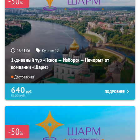
-50
%
16:41:04
Купили:
12
1-дневный тур «Псков — Изборск — Печоры» от
компании «Шарм»
Достоевская
640
ПОДРОБНЕЕ
руб.
5100
руб.
-50
%