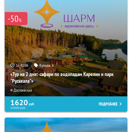
-50
%
16:41:04
Купили:
6
«Тур на 2 дня: сафари по водопадам Карелии и парк
“Рускеала"»
Достоевская
1620
ПОДРОБНЕЕ
руб.
12900
руб.