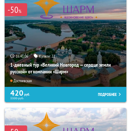
-50
%
16:41:04
Купили:
22
1-дневный тур «Великий Новгород — сердце земли
русской» от компании «Шарм»
Достоевская
420
ПОДРОБНЕЕ
руб.
3300
руб.