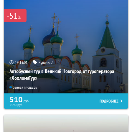
-51
%
19:13:00
Купили:
2
Автобусный тур в Великий Новгород от туроператора
«ХохломаТур»
Сенная площадь
510
ПОДРОБНЕЕ
руб.
5190
руб.