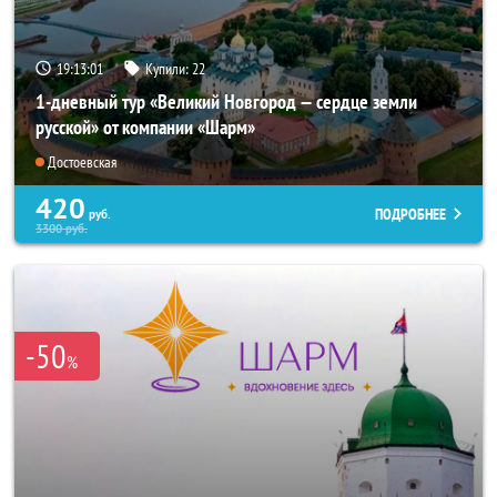
19:13:00
Купили:
22
1-дневный тур «Великий Новгород — сердце земли
русской» от компании «Шарм»
Достоевская
420
ПОДРОБНЕЕ
руб.
3300
руб.
-50
%