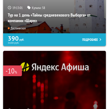
19:13:00
Купили:
58
Тур на 1 день «Тайны средневекового Выборга» от
компании «Шарм»
Достоевская
390
ПОДРОБНЕЕ
руб.
3100
руб.
-10
%