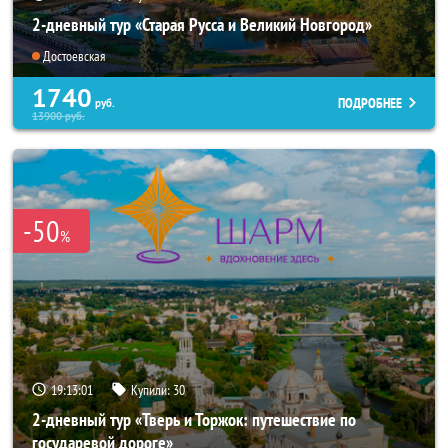
2-дневный тур «Старая Русса и Великий Новгород»
Достоевская
1740
ПОДРОБНЕЕ
руб.
13900
руб.
-50
%
19:13:00
Купили:
30
2-дневный тур «Тверь и Торжок: путешествие по
государевой дороге»