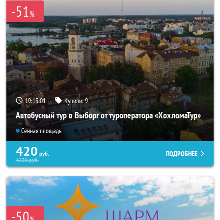
-51
%
19:13:00
Купили:
9
Автобусный тур в Выборг от туроператора «ХохломаТур»
Сенная площадь
420
ПОДРОБНЕЕ
руб.
4230
руб.
-50
%