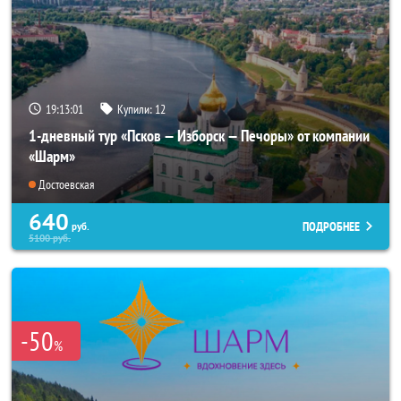
19:13:00
Купили:
12
1-дневный тур «Псков — Изборск — Печоры» от компании
«Шарм»
Достоевская
640
ПОДРОБНЕЕ
руб.
5100
руб.
-50
%