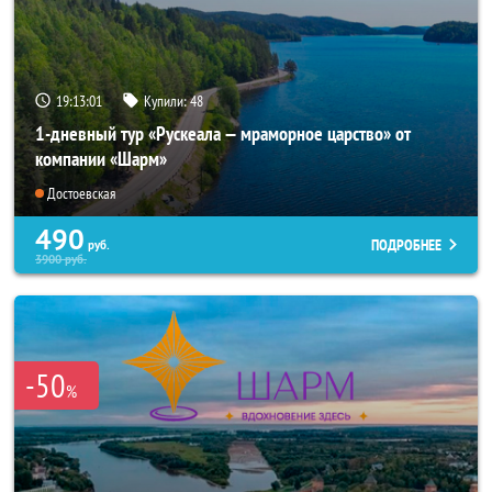
19:13:00
Купили:
48
1-дневный тур «Рускеала — мраморное царство» от
компании «Шарм»
Достоевская
490
ПОДРОБНЕЕ
руб.
3900
руб.
-50
%