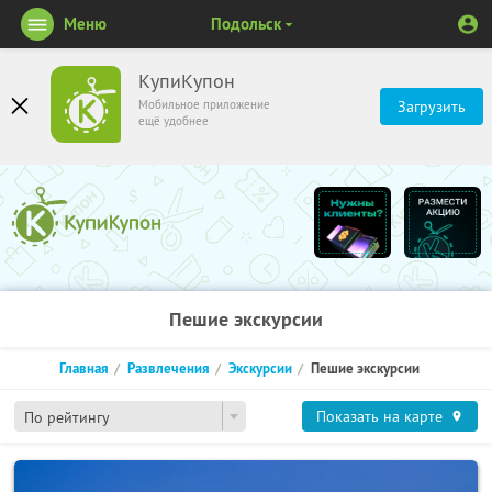
Меню
Подольск
КупиКупон
Мобильное приложение
Загрузить
ещё удобнее
Пешие экскурсии
Главная
Развлечения
Экскурсии
Пешие экскурсии
Показать на карте
По рейтингу