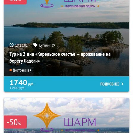
19:13:00
Купили:
39
Тур на 2 дня «Карельское счастье — проживание на
берегу Ладоги»
Достоевская
1740
ПОДРОБНЕЕ
руб.
13900
руб.
-50
%