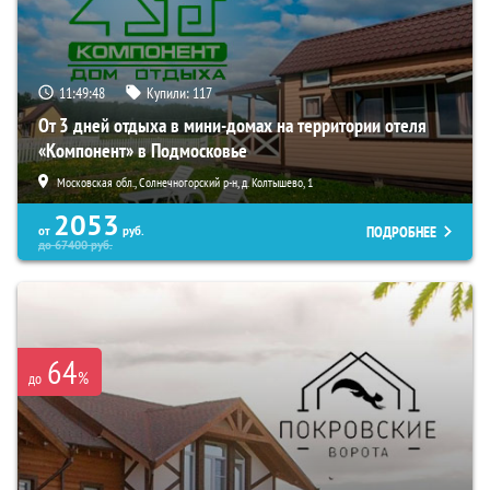
11:49:46
Купили:
117
От 3 дней отдыха в мини-домах на территории отеля
«Компонент» в Подмосковье
Московская обл., Солнечногорский р-н, д. Колтышево, 1
2053
ПОДРОБНЕЕ
от
руб.
до
67400
руб.
64
%
до