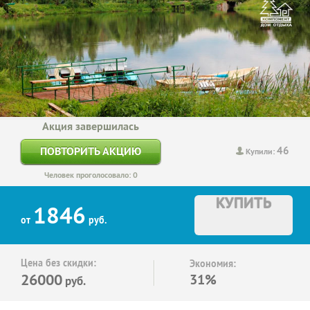
Акция завершилась
46
ПОВТОРИТЬ АКЦИЮ
Купили:
Человек проголосовало: 0
КУПИТЬ
1846
от
руб.
Цена без скидки:
Экономия:
26000
31%
руб.