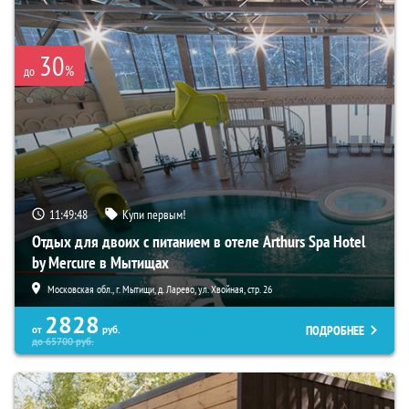
30
%
до
11:49:46
Купи первым!
Отдых для двоих с питанием в отеле Arthurs Spa Hotel
by Mercure в Мытищах
Московская обл., г. Мытищи, д. Ларево, ул. Хвойная, стр. 26
2828
ПОДРОБНЕЕ
от
руб.
до
65700
руб.