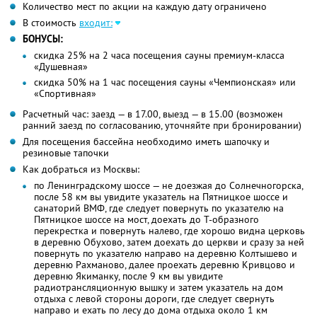
Количество мест по акции на каждую дату ограничено
В стоимость
входит:
БОНУСЫ:
скидка 25% на 2 часа посещения сауны премиум-класса
«Душевная»
скидка 50% на 1 час посещения сауны «Чемпионская» или
«Спортивная»
Расчетный час: заезд — в 17.00, выезд — в 15.00 (возможен
ранний заезд по согласованию, уточняйте при бронировании)
Для посещения бассейна необходимо иметь шапочку и
резиновые тапочки
Как добраться из Москвы:
по Ленинградскому шоссе — не доезжая до Солнечногорска,
после 58 км вы увидите указатель на Пятницкое шоссе и
санаторий ВМФ, где следует повернуть по указателю на
Пятницкое шоссе на мост, доехать до Т-образного
перекрестка и повернуть налево, где хорошо видна церковь
в деревню Обухово, затем доехать до церкви и сразу за ней
повернуть по указателю направо на деревню Колтышево и
деревню Рахманово, далее проехать деревню Кривцово и
деревню Якиманку, после 9 км вы увидите
радиотрансляционную вышку и затем указатель на дом
отдыха с левой стороны дороги, где следует свернуть
направо и ехать по лесу до дома отдыха около 1 км