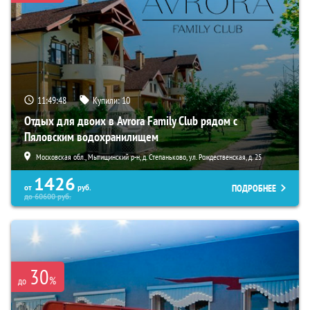
11:49:46
Купили:
10
Отдых для двоих в Avrora Family Club рядом с
Пяловским водохранилищем
Московская обл., Мытищинский р-н, д. Степаньково, ул. Рождественская, д. 25
1426
ПОДРОБНЕЕ
от
руб.
до
60600
руб.
30
%
до