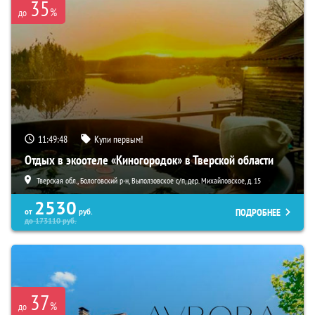
35
%
до
11:49:46
Купи первым!
Отдых в экоотеле «Киногородок» в Тверской области
Тверская обл., Бологовский р-н, Выползовское с/п, дер. Михайловское, д. 15
2530
ПОДРОБНЕЕ
от
руб.
до
173110
руб.
37
%
до