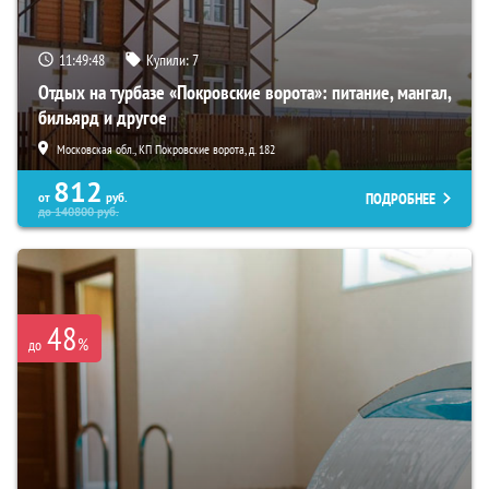
11:49:46
Купили:
7
Отдых на турбазе «Покровские ворота»: питание, мангал,
бильярд и другое
Московская обл., КП Покровские ворота, д. 182
812
ПОДРОБНЕЕ
от
руб.
до
140800
руб.
48
%
до