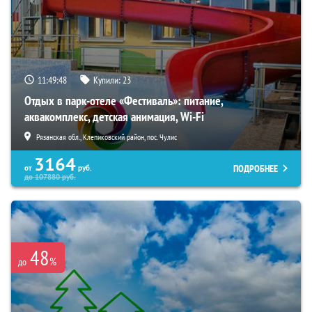
11:49:46
Купили:
23
Отдых в парк-отеле «Фестиваль»: питание,
аквакомплекс, детская анимация, Wi-Fi
Рязанская обл., Клепиковский район, пос. Чулис
3164
ПОДРОБНЕЕ
от
руб.
до
107880
руб.
48
%
до