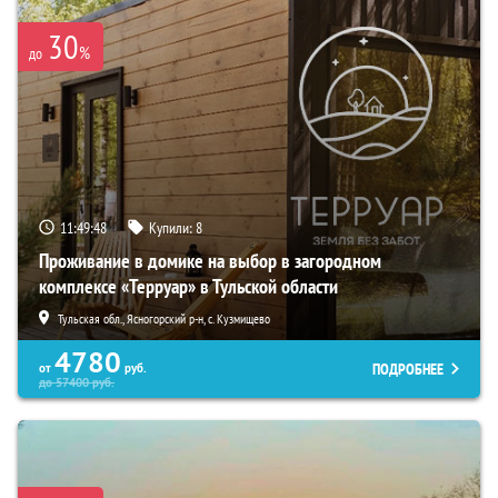
30
%
до
11:49:46
Купили:
8
Проживание в домике на выбор в загородном
комплексе «Терруар» в Тульской области
Тульская обл., Ясногорский р-н, с. Кузмищево
4780
ПОДРОБНЕЕ
от
руб.
до
57400
руб.