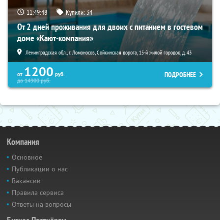
11:49:46
Купили:
34
От 2 дней проживания для двоих с питанием в гостевом
доме «Кают-компания»
Ленинградская обл., г. Ломоносов, Сойкинская дорога, 15-й жилой городок, д. 43
1200
ПОДРОБНЕЕ
от
руб.
до
14900
руб.
Компания
Основное
Публикации о нас
Вакансии
Правила сервиса
Ответы на вопросы