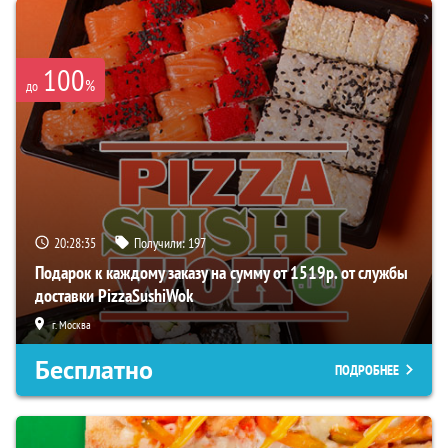
100
%
до
20:28:35
Получили:
197
Подарок к каждому заказу на сумму от 1519р. от службы
доставки PizzaSushiWok
г. Москва
Бесплатно
ПОДРОБНЕЕ