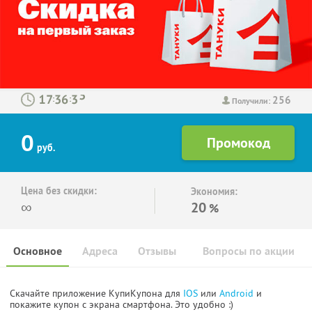
256
:
:
Получили:
0
руб.
Цена без скидки:
Экономия:
∞
20
%
Основное
Адреса
Отзывы
Вопросы по акции
Скачайте приложение КупиКупона для
IOS
или
Android
и
покажите купон с экрана смартфона. Это удобно :)