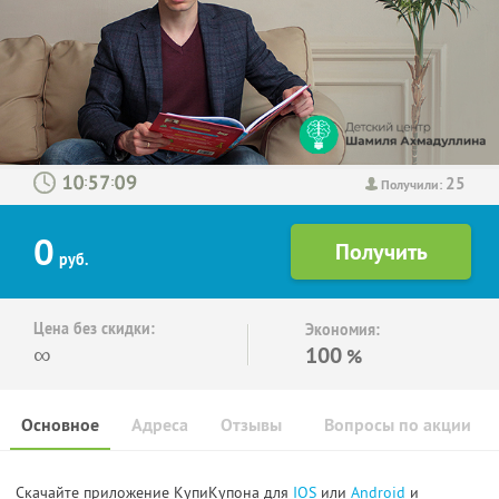
25
:
:
Получили:
0
руб.
Цена без скидки:
Экономия:
∞
100
%
Основное
Адреса
Отзывы
Вопросы по акции
Скачайте приложение КупиКупона для
IOS
или
Android
и