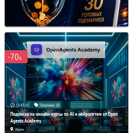
-70
%
13:43:09
Получили:
18
Подписка на онлайн-курсы по AI и нейросетям от Open
Agents Academy
Россия