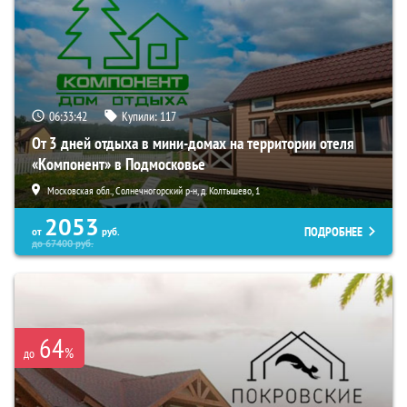
06:33:40
Купили:
117
От 3 дней отдыха в мини-домах на территории отеля
«Компонент» в Подмосковье
Московская обл., Солнечногорский р-н, д. Колтышево, 1
2053
ПОДРОБНЕЕ
от
руб.
до
67400
руб.
64
%
до