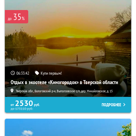
35
%
до
06:33:40
Купи первым!
Отдых в экоотеле «Киногородок» в Тверской области
Тверская обл., Бологовский р-н, Выползовское с/п, дер. Михайловское, д. 15
2530
ПОДРОБНЕЕ
от
руб.
до
173110
руб.