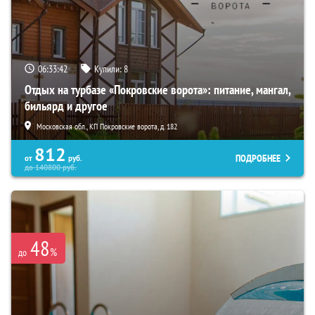
06:33:40
Купили:
8
Отдых на турбазе «Покровские ворота»: питание, мангал,
бильярд и другое
Московская обл., КП Покровские ворота, д. 182
812
ПОДРОБНЕЕ
от
руб.
до
140800
руб.
48
%
до