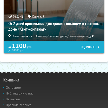
06:33:40
Купили:
34
От 2 дней проживания для двоих с питанием в гостевом
доме «Кают-компания»
Ленинградская обл., г. Ломоносов, Сойкинская дорога, 15-й жилой городок, д. 43
1200
ПОДРОБНЕЕ
от
руб.
до
14900
руб.
Компания
Основное
Публикации о нас
Вакансии
Правила сервиса