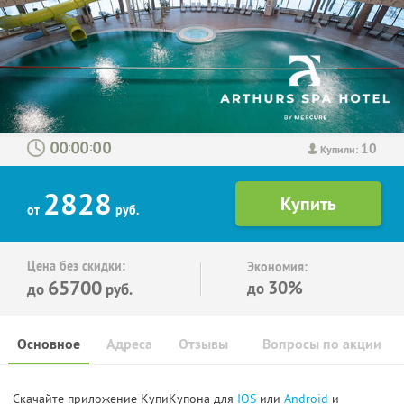
10
:
:
Купили:
2828
от
руб.
Цена без скидки:
Экономия:
65700
30%
до
до
руб.
Основное
Адреса
Отзывы
Вопросы по акции
Скачайте приложение КупиКупона для
IOS
или
Android
и