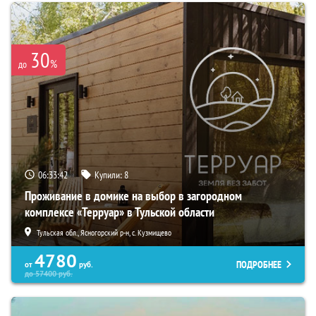
30
%
до
06:33:40
Купили:
8
Проживание в домике на выбор в загородном
комплексе «Терруар» в Тульской области
Тульская обл., Ясногорский р-н, с. Кузмищево
4780
ПОДРОБНЕЕ
от
руб.
до
57400
руб.