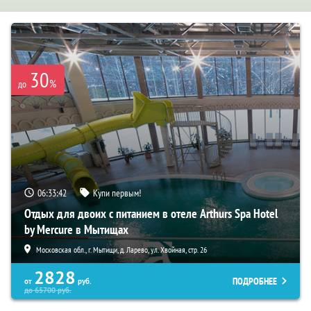
30
%
до
06:33:40
Купи первым!
Отдых для двоих с питанием в отеле Arthurs Spa Hotel
by Mercure в Мытищах
Московская обл., г. Мытищи, д. Ларево, ул. Хвойная, стр. 26
2828
ПОДРОБНЕЕ
от
руб.
до
65700
руб.