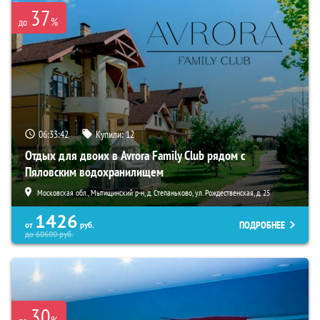
37
%
до
06:33:40
Купили:
12
Отдых для двоих в Avrora Family Club рядом с
Пяловским водохранилищем
Московская обл., Мытищинский р-н, д. Степаньково, ул. Рождественская, д. 25
1426
ПОДРОБНЕЕ
от
руб.
до
60600
руб.
30