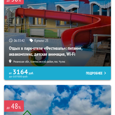
%
до
06:33:40
Купили:
25
Отдых в парк-отеле «Фестиваль»: питание,
аквакомплекс, детская анимация, Wi-Fi
Рязанская обл., Клепиковский район, пос. Чулис
3164
ПОДРОБНЕЕ
от
руб.
до
107880
руб.
48
%
до